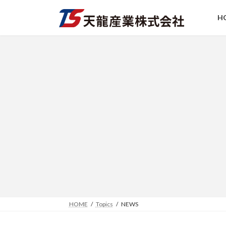
コ
ナ
ン
ビ
H
テ
ゲ
ン
ー
ツ
シ
へ
ョ
ス
ン
キ
に
ッ
移
プ
動
HOME
Topics
NEWS