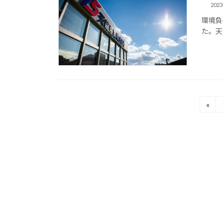
202
環境負
た。天
投
«
稿
の
ペ
ー
ジ
送