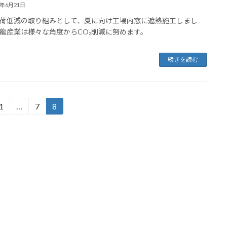
3年6月21日
荷低減の取り組みとして、夏に向け工場内窓に遮熱施工しまし
龍産業は様々な角度からCO₂削減に努めます。
続きを読む
1
…
7
8
固
固
固
定
定
定
ペ
ペ
ペ
ー
ー
ー
ジ
ジ
ジ