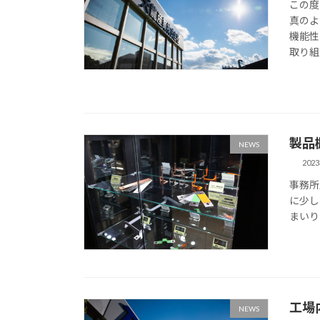
この度
真のよ
機能性
取り組
製品
NEWS
202
事務所
に少し
まいり
工場
NEWS