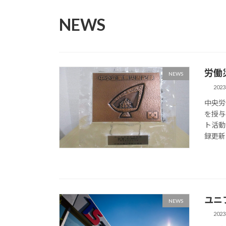
NEWS
労働
NEWS
202
中央労
を授与
ト活動
録更新
ユニ
NEWS
202