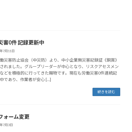
災害0件 記録更新中
3年7月11日
働災害防止協会（中災防）より、中小企業無災害記録証《銅賞》
されました。グループリーダーが中心となり、リスクアセスメン
などを積極的に行ってきた賜物です。現在も労働災害0件連続記
中であり、作業者が安心 […]
続きを読む
フォーム変更
3年7月3日