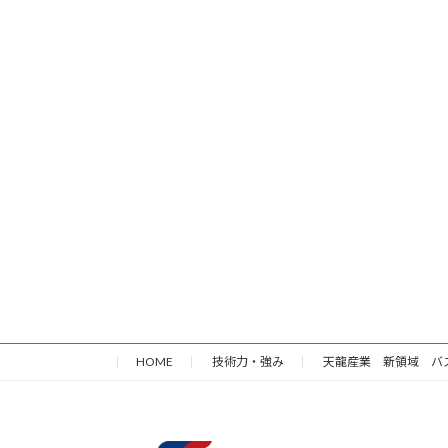
HOME
技術力・強み
天龍産業 新領域 バ