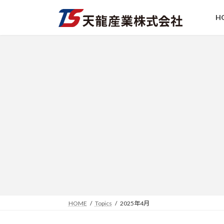
コ
ナ
ン
ビ
H
テ
ゲ
ン
ー
ツ
シ
へ
ョ
ス
ン
キ
に
ッ
移
プ
動
HOME
Topics
2025年4月