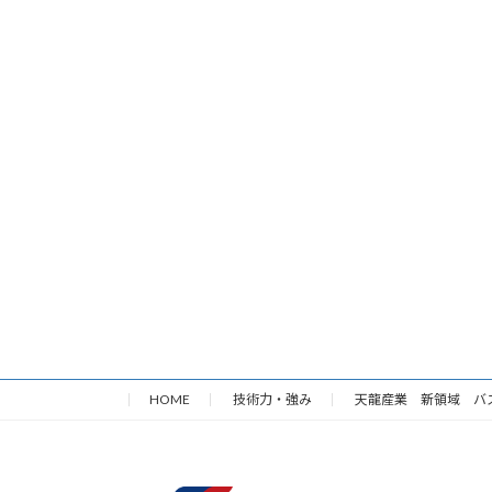
HOME
技術力・強み
天龍産業 新領域 バ