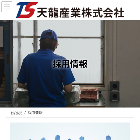
コ
ナ
ン
ビ
テ
ゲ
ン
ー
ツ
シ
へ
ョ
ス
ン
キ
に
ッ
移
プ
動
採用情報
HOME
採用情報