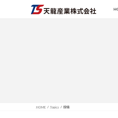
コ
ナ
ン
ビ
H
テ
ゲ
ン
ー
ツ
シ
へ
ョ
ス
ン
キ
に
ッ
移
プ
動
HOME
Topics
投稿