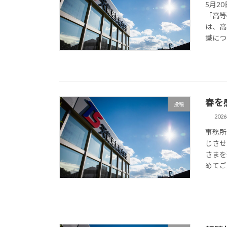
5月2
「高等
は、高
識につ
春を
投稿
202
事務所
じさせ
さまを
めてご