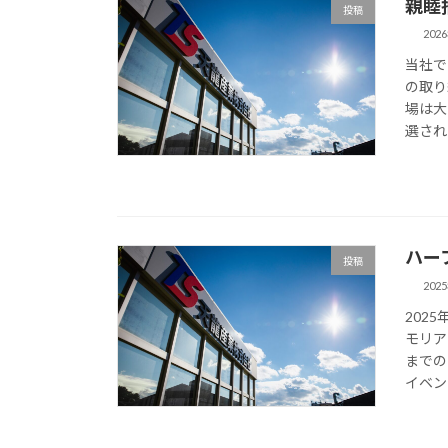
親睦
投稿
202
当社で
の取り
場は大
選され
ハー
投稿
202
202
モリア
までの
イベン