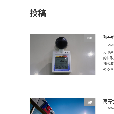
投稿
熱中
投稿
202
天龍産
的に取
補水液
める環
高等
投稿
202