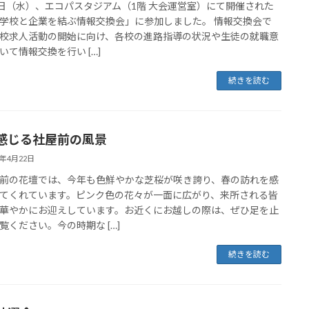
0日（水）、エコパスタジアム（1階 大会運営室）にて開催された
学校と企業を結ぶ情報交換会」に参加しました。 情報交換会で
校求人活動の開始に向け、各校の進路指導の状況や生徒の就職意
いて情報交換を行い […]
続きを読む
感じる社屋前の風景
6年4月22日
前の花壇では、今年も色鮮やかな芝桜が咲き誇り、春の訪れを感
てくれています。ピンク色の花々が一面に広がり、来所される皆
華やかにお迎えしています。お近くにお越しの際は、ぜひ足を止
覧ください。今の時期な […]
続きを読む