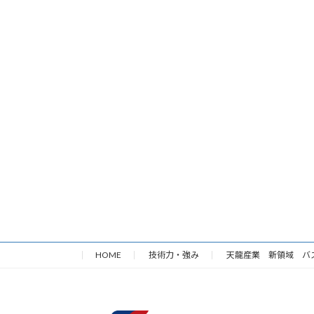
HOME
技術力・強み
天龍産業 新領域 バ