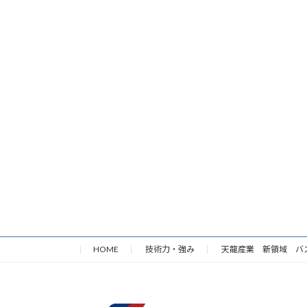
HOME
技術力・強み
天龍産業 新領域 バ