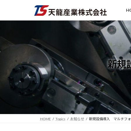
コ
ナ
ン
ビ
H
テ
ゲ
ン
ー
ツ
シ
へ
ョ
ス
ン
キ
に
ッ
移
新規
プ
動
HOME
Topics
お知らせ
新規設備導入 マルチフォ